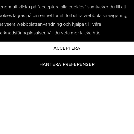
perfekta tillskottet till varje p
enom att klicka på “acceptera alla cookies” samtycker du till att
ookies lagras på din enhet för att förbättra webbplatsnavigering,
onell elegans
nalysera webbplatsanvändning och hjälpa till i våra
arknadsföringsinsatser. Vill du veta mer klicka
här
.
välskräddad kostym och en
ism och uppmärksamhet på
ACCEPTERA
resentationer. Välj en
kbrun för att behålla en
HANTERA PREFERENSER