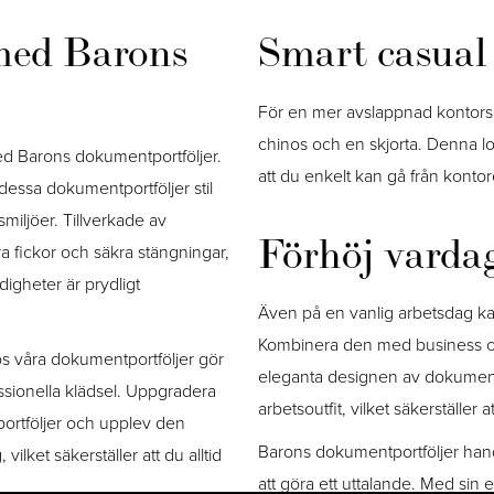
 med Barons
Smart casual 
För en mer avslappnad kontorsm
chinos och en skjorta. Denna lo
ed Barons dokumentportföljer.
att du enkelt kan gå från kontoret
essa dokumentportföljer stil
rsmiljöer. Tillverkade av
Förhöj vardag
ra fickor och säkra stängningar,
digheter är prydligt
Även på en vanlig arbetsdag kan
Kombinera den med business cas
s våra dokumentportföljer gör
eleganta designen av dokumentpo
fessionella klädsel. Uppgradera
arbetsoutfit, vilket säkerställer 
rtföljer och upplev den
Barons dokumentportföljer hand
ilket säkerställer att du alltid
att göra ett uttalande. Med sin 