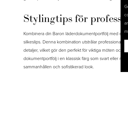
G
c
Stylingtips för professi
a
m
Kombinera din Baron läderdokumentportfölj med en 
silkeslips. Denna kombination utstrålar professional
detaljer, vilket gör den perfekt för viktiga möten och p
dokumentportfölj i en klassisk färg som svart eller mör
sammanhållen och sofistikerad look.