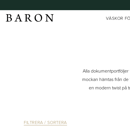
VÄSKOR F
Alla dokumentportföljer f
mockan hämtas från de fi
en modern twist på tr
FILTRERA / SORTERA