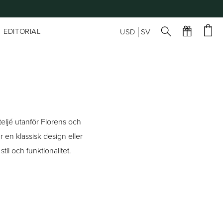
EDITORIAL
USD
SV
ateljé utanför Florens och
 en klassisk design eller
il och funktionalitet.