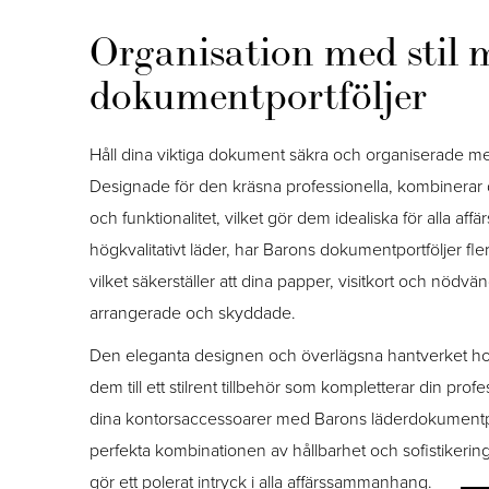
Organisation med stil
dokumentportföljer
Håll dina viktiga dokument säkra och organiserade m
Designade för den kräsna professionella, kombinerar d
och funktionalitet, vilket gör dem idealiska för alla affä
högkvalitativt läder, har Barons dokumentportföljer fle
vilket säkerställer att dina papper, visitkort och nödvän
arrangerade och skyddade.
Den eleganta designen och överlägsna hantverket ho
dem till ett stilrent tillbehör som kompletterar din pro
dina kontorsaccessoarer med Barons läderdokumentpo
perfekta kombinationen av hållbarhet och sofistikering, v
gör ett polerat intryck i alla affärssammanhang.