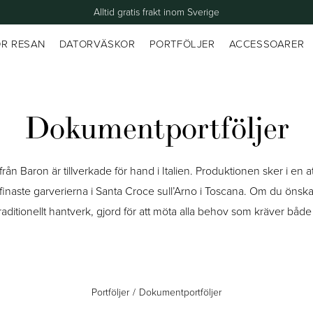
Alltid gratis frakt inom Sverige
ÖR RESAN
DATORVÄSKOR
PORTFÖLJER
ACCESSOARER
Dokumentportföljer
rån Baron är tillverkade för hand i Italien. Produktionen sker i en 
naste garverierna i Santa Croce sull’Arno i Toscana. Om du önskar
aditionellt hantverk, gjord för att möta alla behov som kräver både st
Portföljer
Dokumentportföljer