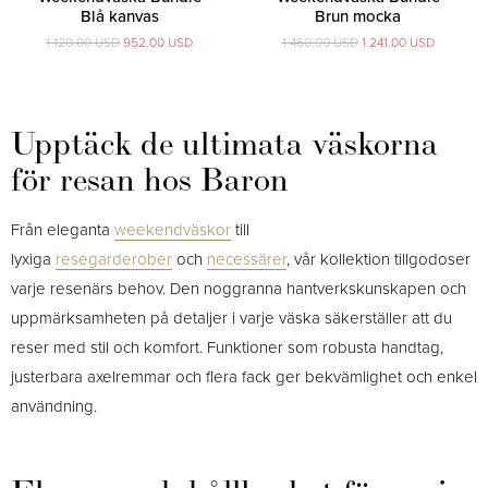
Blå kanvas
Brun mocka
1 120.00 USD
952.00 USD
1 460.00 USD
1 241.00 USD
Upptäck de ultimata väskorna
för resan hos Baron
Från eleganta
weekendväskor
till
lyxiga
resegarderober
och
necessärer
, vår kollektion tillgodoser
varje resenärs behov. Den noggranna hantverkskunskapen och
uppmärksamheten på detaljer i varje väska säkerställer att du
reser med stil och komfort. Funktioner som robusta handtag,
justerbara axelremmar och flera fack ger bekvämlighet och enkel
användning.