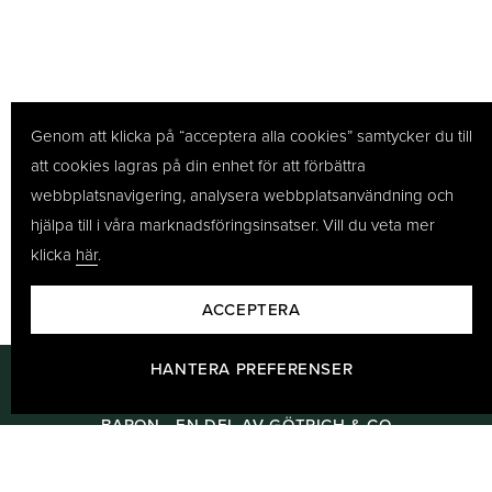
Genom att klicka på “acceptera alla cookies” samtycker du till
att cookies lagras på din enhet för att förbättra
webbplatsnavigering, analysera webbplatsanvändning och
hjälpa till i våra marknadsföringsinsatser. Vill du veta mer
klicka
här
.
ACCEPTERA
HANTERA PREFERENSER
BARON - EN DEL AV GÖTRICH & CO
Baron har tillverkat lädervaror sedan 1978 och vi har blivit kända