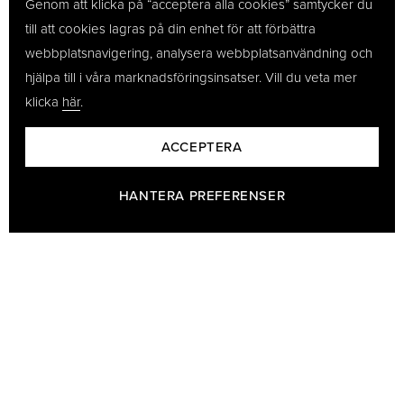
Genom att klicka på “acceptera alla cookies” samtycker du
till att cookies lagras på din enhet för att förbättra
webbplatsnavigering, analysera webbplatsanvändning och
hjälpa till i våra marknadsföringsinsatser. Vill du veta mer
klicka
här
.
ACCEPTERA
HANTERA PREFERENSER
BARON - EN DEL AV GÖTRICH & CO